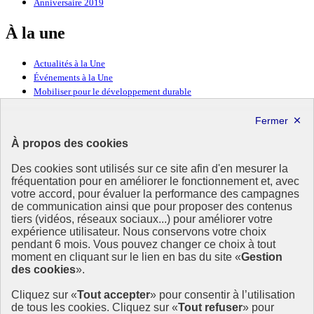
Anniversaire 2019
À la une
Actualités à la Une
Événements à la Une
Mobiliser pour le développement durable
Forum politique de haut niveau
Lettre d’information ODDyssée vers 2030
À propos des cookies
Ressources
Des cookies sont utilisés sur ce site afin d'en mesurer la
fréquentation pour en améliorer le fonctionnement et, avec
Ressources
votre accord, pour évaluer la performance des campagnes
La Méth’ODD
de communication ainsi que pour proposer des contenus
Gouvernement
tiers (vidéos, réseaux sociaux...) pour améliorer votre
expérience utilisateur. Nous conservons votre choix
Ce site propose l’information de référence concernant l’Agenda
pendant 6 mois. Vous pouvez changer ce choix à tout
2030 et la feuille de route de la France. Il valorise la mobilisation de
moment en cliquant sur le lien en bas du site «
Gestion
tous les acteurs.
des cookies
».
info.gouv.fr
- ouvre une nouvelle fenêtre
Cliquez sur «
Tout accepter
» pour consentir à l’utilisation
service-public.fr
- ouvre une nouvelle fenêtre
de tous les cookies. Cliquez sur «
Tout refuser
» pour