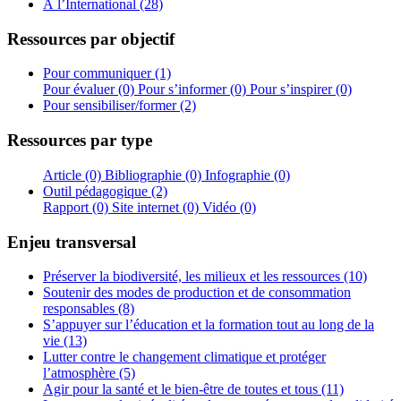
À l’International (28)
Ressources par objectif
Pour communiquer (1)
Pour évaluer (0)
Pour s’informer (0)
Pour s’inspirer (0)
Pour sensibiliser/former (2)
Ressources par type
Article (0)
Bibliographie (0)
Infographie (0)
Outil pédagogique (2)
Rapport (0)
Site internet (0)
Vidéo (0)
Enjeu transversal
Préserver la biodiversité, les milieux et les ressources (10)
Soutenir des modes de production et de consommation
responsables (8)
S’appuyer sur l’éducation et la formation tout au long de la
vie (13)
Lutter contre le changement climatique et protéger
l’atmosphère (5)
Agir pour la santé et le bien-être de toutes et tous (11)