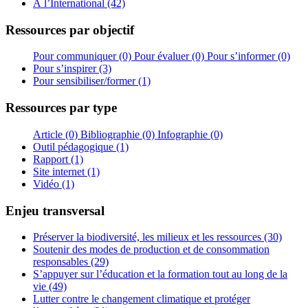
À l’International (42)
Ressources par objectif
Pour communiquer (0)
Pour évaluer (0)
Pour s’informer (0)
Pour s’inspirer (3)
Pour sensibiliser/former (1)
Ressources par type
Article (0)
Bibliographie (0)
Infographie (0)
Outil pédagogique (1)
Rapport (1)
Site internet (1)
Vidéo (1)
Enjeu transversal
Préserver la biodiversité, les milieux et les ressources (30)
Soutenir des modes de production et de consommation
responsables (29)
S’appuyer sur l’éducation et la formation tout au long de la
vie (49)
Lutter contre le changement climatique et protéger