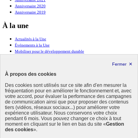
Anniversaire 2020
Anniversaire 2019
À la une
Actualités à la Une
Événements à la Une
Mobiliser pour le développement durable
Forum politique de haut niveau
Lettre d’information ODDyssée vers 2030
À propos des cookies
Ressources
Des cookies sont utilisés sur ce site afin d'en mesurer la
fréquentation pour en améliorer le fonctionnement et, avec
Ressources
votre accord, pour évaluer la performance des campagnes
La Méth’ODD
de communication ainsi que pour proposer des contenus
Gouvernement
tiers (vidéos, réseaux sociaux...) pour améliorer votre
expérience utilisateur. Nous conservons votre choix
Ce site propose l’information de référence concernant l’Agenda
pendant 6 mois. Vous pouvez changer ce choix à tout
2030 et la feuille de route de la France. Il valorise la mobilisation de
moment en cliquant sur le lien en bas du site «
Gestion
tous les acteurs.
des cookies
».