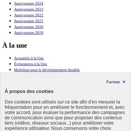
Anniversaire 2024
Anniversaire 2023
Anniversaire 2022
Anniversaire 2021
Anniversaire 2020
Anniversaire 2019
À la une
Actualités à la Une
Événements à la Une
Mobiliser pour le développement durable
Forum politique de haut niveau
Lettre d’information ODDyssée vers 2030
À propos des cookies
Ressources
Des cookies sont utilisés sur ce site afin d'en mesurer la
fréquentation pour en améliorer le fonctionnement et, avec
Ressources
votre accord, pour évaluer la performance des campagnes
La Méth’ODD
de communication ainsi que pour proposer des contenus
Gouvernement
tiers (vidéos, réseaux sociaux...) pour améliorer votre
expérience utilisateur. Nous conservons votre choix