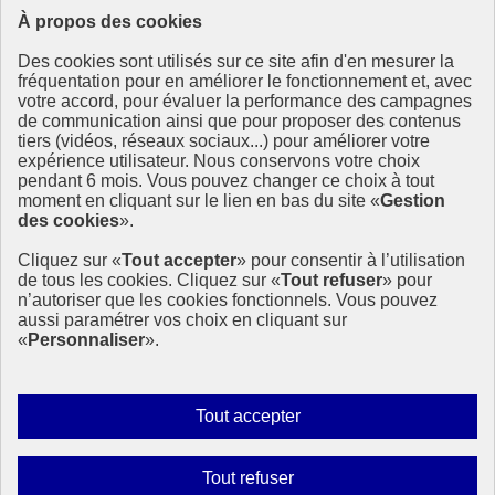
À propos des cookies
Ressources
Des cookies sont utilisés sur ce site afin d'en mesurer la
Ressources
fréquentation pour en améliorer le fonctionnement et, avec
votre accord, pour évaluer la performance des campagnes
La Méth’ODD
de communication ainsi que pour proposer des contenus
Gouvernement
tiers (vidéos, réseaux sociaux...) pour améliorer votre
expérience utilisateur. Nous conservons votre choix
Ce site propose l’information de référence concernant l’Agenda
pendant 6 mois. Vous pouvez changer ce choix à tout
2030 et la feuille de route de la France. Il valorise la mobilisation de
moment en cliquant sur le lien en bas du site «
Gestion
tous les acteurs.
des cookies
».
info.gouv.fr
- ouvre une nouvelle fenêtre
Cliquez sur «
Tout accepter
» pour consentir à l’utilisation
service-public.fr
- ouvre une nouvelle fenêtre
de tous les cookies. Cliquez sur «
Tout refuser
» pour
legifrance.gouv.fr
- ouvre une nouvelle fenêtre
n’autoriser que les cookies fonctionnels. Vous pouvez
data.gouv.fr
- ouvre une nouvelle fenêtre
aussi paramétrer vos choix en cliquant sur
«
Personnaliser
».
Plan du site
Accessibilité
Mentions légales
Qui sommes-nous ?
Autoriser
Tout accepter
Aide
tous
Contact
les
Gestion des cookies
Interdire
Tout refuser
Paramètres d’affichage
cookies