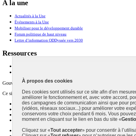
À la une
Actualités à la Une
Événements à la Une
Mobiliser pour le développement durable
Forum politique de haut niveau
Lettre d’information ODDyssée vers 2030
Ressources
Ressources
La Méth’ODD
À propos des cookies
Gouvernement
Des cookies sont utilisés sur ce site afin d'en mesure
Ce site propose l’information de référence concernant l’Agenda 2030 et l
améliorer le fonctionnement et, avec votre accord, p
des campagnes de communication ainsi que pour pro
info.gouv.fr
- ouvre une nouvelle fenêtre
(vidéos, réseaux sociaux...) pour améliorer votre expé
service-public.fr
- ouvre une nouvelle fenêtre
conservons votre choix pendant 6 mois. Vous pouvez 
legifrance.gouv.fr
- ouvre une nouvelle fenêtre
moment en cliquant sur le lien en bas du site «
Gesti
data.gouv.fr
- ouvre une nouvelle fenêtre
Cliquez sur «
Tout accepter
» pour consentir à l’utili
Plan du site
Cliquez sur «
Tout refuser
» pour n’autoriser que les
Accessibilité