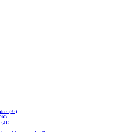
bles (32)
(40)
 (31)