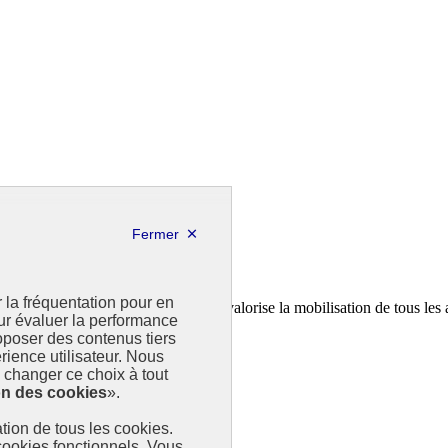
r la fréquentation pour en
a feuille de route de la France. Il valorise la mobilisation de tous les 
our évaluer la performance
poser des contenus tiers
rience utilisateur. Nous
changer ce choix à tout
on des cookies
».
sation de tous les cookies.
 cookies fonctionnels. Vous