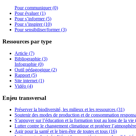
Pour communiquer (0)
Pour évaluer (1)
Pour s’informer (5)
Pour s’inspirer (10)
Pour sensibiliser/former (3)
Ressources par type
Article (7)
Bibliographie (3)
Infographie (0)
Outil pédagogique (2)
Rapport (5)
Site internet (1)
Vidéo (4)
Enjeu transversal
Préserver la biodiversité, les milieux et les ressources (31)
Soutenir des modes de production et de consommation responsa
S’appuyer sur l’éducation et la formation tout au long de la vie 
Lutter contre le changement climatique et protéger l’atmosphère
Agir pour la santé et le bien-être de toutes et tous (16)