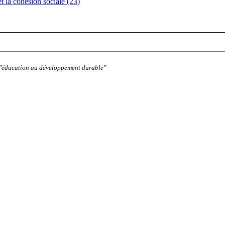
 et la cohésion sociale (23)
: "éducation au développement durable"