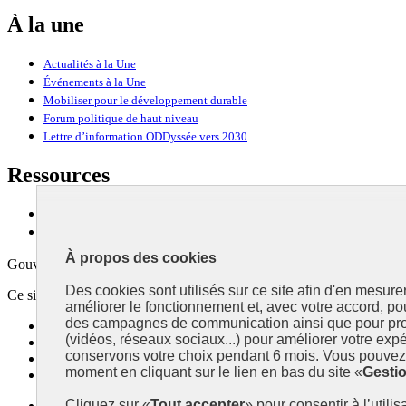
À la une
Actualités à la Une
Événements à la Une
Mobiliser pour le développement durable
Forum politique de haut niveau
Lettre d’information ODDyssée vers 2030
Ressources
Ressources
La Méth’ODD
À propos des cookies
Gouvernement
Des cookies sont utilisés sur ce site afin d'en mesure
Ce site propose l’information de référence concernant l’Agenda 2030 et l
améliorer le fonctionnement et, avec votre accord, p
des campagnes de communication ainsi que pour pro
info.gouv.fr
- ouvre une nouvelle fenêtre
(vidéos, réseaux sociaux...) pour améliorer votre expé
service-public.fr
- ouvre une nouvelle fenêtre
conservons votre choix pendant 6 mois. Vous pouvez 
legifrance.gouv.fr
- ouvre une nouvelle fenêtre
moment en cliquant sur le lien en bas du site «
Gesti
data.gouv.fr
- ouvre une nouvelle fenêtre
Cliquez sur «
Tout accepter
» pour consentir à l’utili
Plan du site