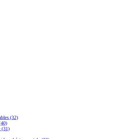
bles (32)
(40)
 (31)