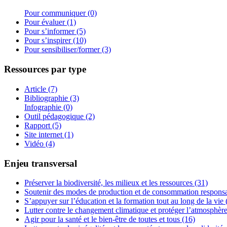
Pour communiquer (0)
Pour évaluer (1)
Pour s’informer (5)
Pour s’inspirer (10)
Pour sensibiliser/former (3)
Ressources par type
Article (7)
Bibliographie (3)
Infographie (0)
Outil pédagogique (2)
Rapport (5)
Site internet (1)
Vidéo (4)
Enjeu transversal
Préserver la biodiversité, les milieux et les ressources (31)
Soutenir des modes de production et de consommation responsa
S’appuyer sur l’éducation et la formation tout au long de la vie 
Lutter contre le changement climatique et protéger l’atmosphère
Agir pour la santé et le bien-être de toutes et tous (16)