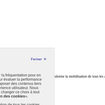
r la fréquentation pour en
a feuille de route de la France. Il valorise la mobilisation de tous les 
our évaluer la performance
poser des contenus tiers
rience utilisateur. Nous
changer ce choix à tout
on des cookies
».
sation de tous les cookies.