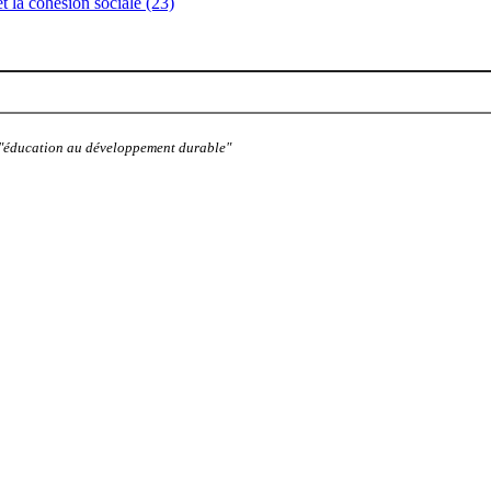
 et la cohésion sociale (23)
: "éducation au développement durable"