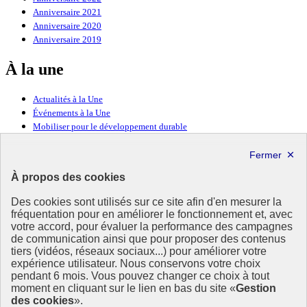
Anniversaire 2021
Anniversaire 2020
Anniversaire 2019
À la une
Actualités à la Une
Événements à la Une
Mobiliser pour le développement durable
Forum politique de haut niveau
Lettre d’information ODDyssée vers 2030
À propos des cookies
Ressources
Des cookies sont utilisés sur ce site afin d'en mesurer la
fréquentation pour en améliorer le fonctionnement et, avec
Ressources
votre accord, pour évaluer la performance des campagnes
La Méth’ODD
de communication ainsi que pour proposer des contenus
Gouvernement
tiers (vidéos, réseaux sociaux...) pour améliorer votre
expérience utilisateur. Nous conservons votre choix
Ce site propose l’information de référence concernant l’Agenda
pendant 6 mois. Vous pouvez changer ce choix à tout
2030 et la feuille de route de la France. Il valorise la mobilisation de
moment en cliquant sur le lien en bas du site «
Gestion
tous les acteurs.
des cookies
».