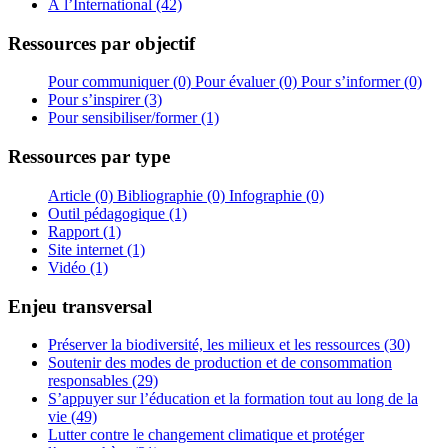
À l’International (42)
Ressources par objectif
Pour communiquer (0)
Pour évaluer (0)
Pour s’informer (0)
Pour s’inspirer (3)
Pour sensibiliser/former (1)
Ressources par type
Article (0)
Bibliographie (0)
Infographie (0)
Outil pédagogique (1)
Rapport (1)
Site internet (1)
Vidéo (1)
Enjeu transversal
Préserver la biodiversité, les milieux et les ressources (30)
Soutenir des modes de production et de consommation
responsables (29)
S’appuyer sur l’éducation et la formation tout au long de la
vie (49)
Lutter contre le changement climatique et protéger