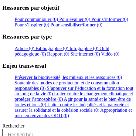
Ressources par objectif
Pour communiquer (0)
Pour évaluer (0)
Pour s’informer (0)
Pour s’inspirer (0)
Pour sensibiliser/former (0)
Ressources par type
Article (0)
Bibliographie (0)
Infographie (0)
Outil
pédagogique (0)
Rapport (0)
Site internet (0)
Vidéo (0)
Enjeu transversal
Préserver la biodiversité, les milieux et les ressources (0)
Soutenir des modes de production et de consommation
responsables (0)
S’appuyer sur l’éducation et la formation tout
au long de la vie (0)
Lutter contre le changement climatique et
protéger l’atmosphère (0)
Agir pour la santé et le bien-être de
toutes et tous (0)
Lutter contre les inégalités et la pauvreté et
assurer la solidarité et la cohésion sociale (0)
Appropriation et
mise en œuvre des ODD (0)
Rechercher