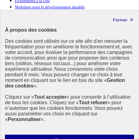
Événements à la Une
Mobiliser pour le développement durable
Forum politique de haut niveau
Lettre d’information ODDyssée vers 2030
À propos des cookies
Ressources
Des cookies sont utilisés sur ce site afin d'en mesurer la
fréquentation pour en améliorer le fonctionnement et, avec
Ressources
votre accord, pour évaluer la performance des campagnes
La Méth’ODD
de communication ainsi que pour proposer des contenus
Gouvernement
tiers (vidéos, réseaux sociaux...) pour améliorer votre
expérience utilisateur. Nous conservons votre choix
Ce site propose l’information de référence concernant l’Agenda
pendant 6 mois. Vous pouvez changer ce choix à tout
2030 et la feuille de route de la France. Il valorise la mobilisation de
moment en cliquant sur le lien en bas du site «
Gestion
tous les acteurs.
des cookies
».
info.gouv.fr
- ouvre une nouvelle fenêtre
Cliquez sur «
Tout accepter
» pour consentir à l’utilisation
service-public.fr
- ouvre une nouvelle fenêtre
de tous les cookies. Cliquez sur «
Tout refuser
» pour
legifrance.gouv.fr
- ouvre une nouvelle fenêtre
n’autoriser que les cookies fonctionnels. Vous pouvez
data.gouv.fr
- ouvre une nouvelle fenêtre
aussi paramétrer vos choix en cliquant sur
«
Personnaliser
».
Plan du site
Accessibilité
Mentions légales