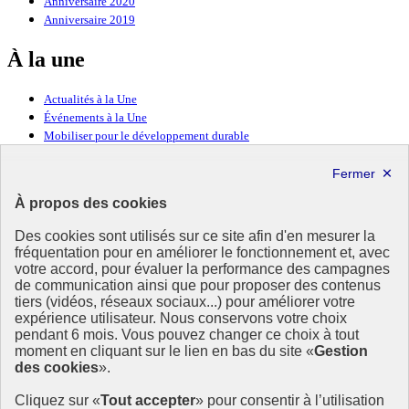
Anniversaire 2020
Anniversaire 2019
À la une
Actualités à la Une
Événements à la Une
Mobiliser pour le développement durable
Forum politique de haut niveau
Lettre d’information ODDyssée vers 2030
À propos des cookies
Ressources
Des cookies sont utilisés sur ce site afin d'en mesurer la
fréquentation pour en améliorer le fonctionnement et, avec
Ressources
votre accord, pour évaluer la performance des campagnes
La Méth’ODD
de communication ainsi que pour proposer des contenus
Gouvernement
tiers (vidéos, réseaux sociaux...) pour améliorer votre
expérience utilisateur. Nous conservons votre choix
Ce site propose l’information de référence concernant l’Agenda
pendant 6 mois. Vous pouvez changer ce choix à tout
2030 et la feuille de route de la France. Il valorise la mobilisation de
moment en cliquant sur le lien en bas du site «
Gestion
tous les acteurs.
des cookies
».
info.gouv.fr
- ouvre une nouvelle fenêtre
Cliquez sur «
Tout accepter
» pour consentir à l’utilisation