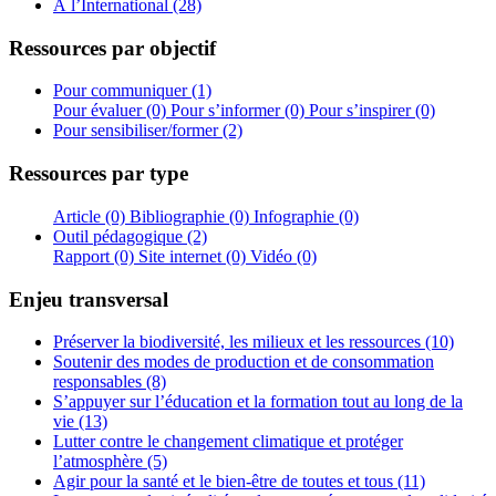
À l’International (28)
Ressources par objectif
Pour communiquer (1)
Pour évaluer (0)
Pour s’informer (0)
Pour s’inspirer (0)
Pour sensibiliser/former (2)
Ressources par type
Article (0)
Bibliographie (0)
Infographie (0)
Outil pédagogique (2)
Rapport (0)
Site internet (0)
Vidéo (0)
Enjeu transversal
Préserver la biodiversité, les milieux et les ressources (10)
Soutenir des modes de production et de consommation
responsables (8)
S’appuyer sur l’éducation et la formation tout au long de la
vie (13)
Lutter contre le changement climatique et protéger
l’atmosphère (5)
Agir pour la santé et le bien-être de toutes et tous (11)