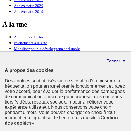
Anniversaire 2020
Anniversaire 2019
À la une
Actualités à la Une
Événements à la Une
Mobiliser pour le développement durable
Forum politique de haut niveau
Lettre d’information ODDyssée vers 2030
À propos des cookies
Ressources
Des cookies sont utilisés sur ce site afin d'en mesurer la
fréquentation pour en améliorer le fonctionnement et, avec
Ressources
votre accord, pour évaluer la performance des campagnes
La Méth’ODD
de communication ainsi que pour proposer des contenus
Gouvernement
tiers (vidéos, réseaux sociaux...) pour améliorer votre
expérience utilisateur. Nous conservons votre choix
Ce site propose l’information de référence concernant l’Agenda
pendant 6 mois. Vous pouvez changer ce choix à tout
2030 et la feuille de route de la France. Il valorise la mobilisation de
moment en cliquant sur le lien en bas du site «
Gestion
tous les acteurs.
des cookies
».