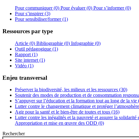
Pour communiquer (0)
Pour évaluer (0)
Pour s’informer (0)
Pour s’inspirer (3)
Pour sensibiliser/former (1)
Ressources par type
Article (0)
Bibliographie (0)
Infographie (0)
Outil pédagogique (1)
Rapport (1)
Site internet (1)
Vidéo (1)
Enjeu transversal
Préserver la biodiversité, les milieux et les ressources (30)
Soutenir des modes de production et de consommation responsa
S’appuyer sur l’éducation et la formation tout au long de la vie 
Lutter contre le changement climatique et protéger l’atmosphère
Agir pour la santé et le bien-être de toutes et tous (16)
Lutter contre les inégalités et la pauvreté et assurer la solidarité
Appropriation et mise en œuvre des ODD (0)
Rechercher