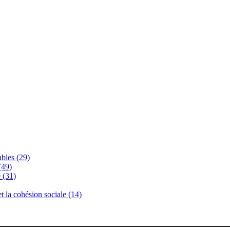
bles (29)
(49)
 (31)
 et la cohésion sociale (14)