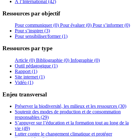
À l’International (42)
Ressources par objectif
Pour communiquer (0)
Pour évaluer (0)
Pour s’informer (0)
Pour s’inspirer (3)
Pour sensibiliser/former (1)
Ressources par type
Article (0)
Bibliographie (0)
Infographie (0)
Outil pédagogique (1)
Rapport (1)
Site internet (1)
Vidéo (1)
Enjeu transversal
Préserver la biodiversité, les milieux et les ressources (30)
Soutenir des modes de production et de consommation
responsables (29)
S’appuyer sur l’éducation et la formation tout au long de la
vie (49)
Lutter contre le changement climatique et protéger