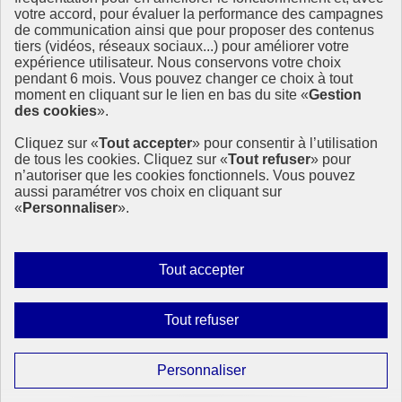
votre accord, pour évaluer la performance des campagnes
La Méth’ODD
de communication ainsi que pour proposer des contenus
Gouvernement
tiers (vidéos, réseaux sociaux...) pour améliorer votre
expérience utilisateur. Nous conservons votre choix
Ce site propose l’information de référence concernant l’Agenda
pendant 6 mois. Vous pouvez changer ce choix à tout
2030 et la feuille de route de la France. Il valorise la mobilisation de
moment en cliquant sur le lien en bas du site «
Gestion
tous les acteurs.
des cookies
».
info.gouv.fr
- ouvre une nouvelle fenêtre
Cliquez sur «
Tout accepter
» pour consentir à l’utilisation
service-public.fr
- ouvre une nouvelle fenêtre
de tous les cookies. Cliquez sur «
Tout refuser
» pour
legifrance.gouv.fr
- ouvre une nouvelle fenêtre
n’autoriser que les cookies fonctionnels. Vous pouvez
data.gouv.fr
- ouvre une nouvelle fenêtre
aussi paramétrer vos choix en cliquant sur
«
Personnaliser
».
Plan du site
Accessibilité
Mentions légales
Qui sommes-nous ?
Autoriser
Tout accepter
Aide
tous
Contact
les
Gestion des cookies
Interdire
Tout refuser
Paramètres d’affichage
cookies
tous
les
Sauf mention contraire, tous les contenus de ce site sont sous
Paramétrer
Personnaliser
licence etalab-2.0
cookies
les