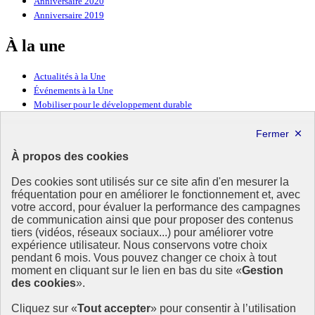
Anniversaire 2020
Anniversaire 2019
À la une
Actualités à la Une
Événements à la Une
Mobiliser pour le développement durable
Forum politique de haut niveau
Lettre d’information ODDyssée vers 2030
À propos des cookies
Ressources
Des cookies sont utilisés sur ce site afin d'en mesurer la
fréquentation pour en améliorer le fonctionnement et, avec
Ressources
votre accord, pour évaluer la performance des campagnes
La Méth’ODD
de communication ainsi que pour proposer des contenus
Gouvernement
tiers (vidéos, réseaux sociaux...) pour améliorer votre
expérience utilisateur. Nous conservons votre choix
Ce site propose l’information de référence concernant l’Agenda
pendant 6 mois. Vous pouvez changer ce choix à tout
2030 et la feuille de route de la France. Il valorise la mobilisation de
moment en cliquant sur le lien en bas du site «
Gestion
tous les acteurs.
des cookies
».
info.gouv.fr
- ouvre une nouvelle fenêtre
Cliquez sur «
Tout accepter
» pour consentir à l’utilisation