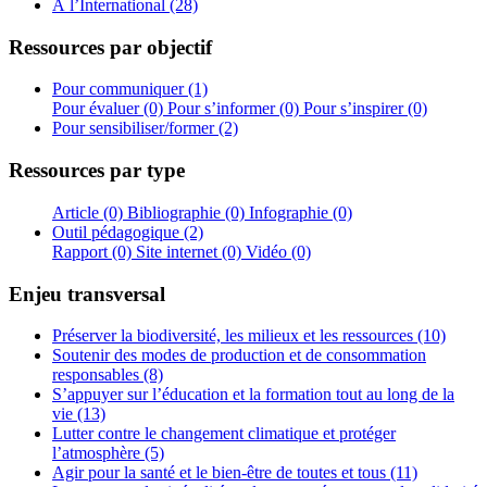
À l’International (28)
Ressources par objectif
Pour communiquer (1)
Pour évaluer (0)
Pour s’informer (0)
Pour s’inspirer (0)
Pour sensibiliser/former (2)
Ressources par type
Article (0)
Bibliographie (0)
Infographie (0)
Outil pédagogique (2)
Rapport (0)
Site internet (0)
Vidéo (0)
Enjeu transversal
Préserver la biodiversité, les milieux et les ressources (10)
Soutenir des modes de production et de consommation
responsables (8)
S’appuyer sur l’éducation et la formation tout au long de la
vie (13)
Lutter contre le changement climatique et protéger
l’atmosphère (5)
Agir pour la santé et le bien-être de toutes et tous (11)