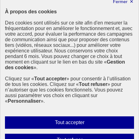
Lettre d’information ODDyssée vers 2030
À propos des cookies
Ressources
Des cookies sont utilisés sur ce site afin d'en mesurer la
Ressources
fréquentation pour en améliorer le fonctionnement et, avec
votre accord, pour évaluer la performance des campagnes
La Méth’ODD
de communication ainsi que pour proposer des contenus
Gouvernement
tiers (vidéos, réseaux sociaux...) pour améliorer votre
expérience utilisateur. Nous conservons votre choix
Ce site propose l’information de référence concernant l’Agenda
pendant 6 mois. Vous pouvez changer ce choix à tout
2030 et la feuille de route de la France. Il valorise la mobilisation de
moment en cliquant sur le lien en bas du site «
Gestion
tous les acteurs.
des cookies
».
info.gouv.fr
- ouvre une nouvelle fenêtre
Cliquez sur «
Tout accepter
» pour consentir à l’utilisation
service-public.fr
- ouvre une nouvelle fenêtre
de tous les cookies. Cliquez sur «
Tout refuser
» pour
legifrance.gouv.fr
- ouvre une nouvelle fenêtre
n’autoriser que les cookies fonctionnels. Vous pouvez
data.gouv.fr
- ouvre une nouvelle fenêtre
aussi paramétrer vos choix en cliquant sur
«
Personnaliser
».
Plan du site
Accessibilité
Mentions légales
Qui sommes-nous ?
Autoriser
Tout accepter
Aide
tous
Contact
les
Gestion des cookies