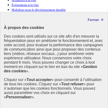
Actualités à la Une
Événements à la Une
Mobiliser pour le développement durable
Forum politique de haut niveau
Lettre d’information ODDyssée vers 2030
À propos des cookies
Ressources
Des cookies sont utilisés sur ce site afin d'en mesurer la
fréquentation pour en améliorer le fonctionnement et, avec
Ressources
votre accord, pour évaluer la performance des campagnes
La Méth’ODD
de communication ainsi que pour proposer des contenus
Gouvernement
tiers (vidéos, réseaux sociaux...) pour améliorer votre
expérience utilisateur. Nous conservons votre choix
Ce site propose l’information de référence concernant l’Agenda
pendant 6 mois. Vous pouvez changer ce choix à tout
2030 et la feuille de route de la France. Il valorise la mobilisation de
moment en cliquant sur le lien en bas du site «
Gestion
tous les acteurs.
des cookies
».
info.gouv.fr
- ouvre une nouvelle fenêtre
Cliquez sur «
Tout accepter
» pour consentir à l’utilisation
service-public.fr
- ouvre une nouvelle fenêtre
de tous les cookies. Cliquez sur «
Tout refuser
» pour
legifrance.gouv.fr
- ouvre une nouvelle fenêtre
n’autoriser que les cookies fonctionnels. Vous pouvez
data.gouv.fr
- ouvre une nouvelle fenêtre
aussi paramétrer vos choix en cliquant sur
«
Personnaliser
».
Plan du site
Accessibilité