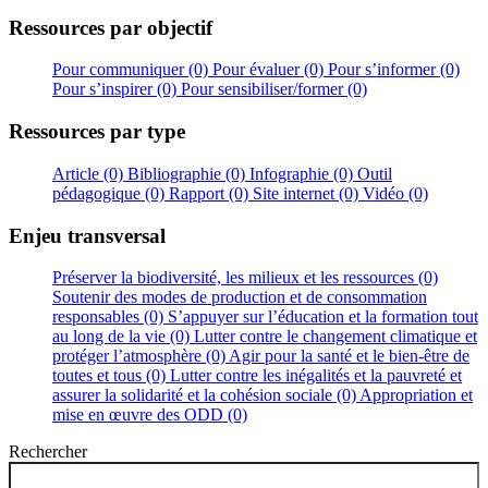
Ressources par objectif
Pour communiquer (0)
Pour évaluer (0)
Pour s’informer (0)
Pour s’inspirer (0)
Pour sensibiliser/former (0)
Ressources par type
Article (0)
Bibliographie (0)
Infographie (0)
Outil
pédagogique (0)
Rapport (0)
Site internet (0)
Vidéo (0)
Enjeu transversal
Préserver la biodiversité, les milieux et les ressources (0)
Soutenir des modes de production et de consommation
responsables (0)
S’appuyer sur l’éducation et la formation tout
au long de la vie (0)
Lutter contre le changement climatique et
protéger l’atmosphère (0)
Agir pour la santé et le bien-être de
toutes et tous (0)
Lutter contre les inégalités et la pauvreté et
assurer la solidarité et la cohésion sociale (0)
Appropriation et
mise en œuvre des ODD (0)
Rechercher