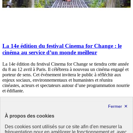
La 14e édition du festival Cinema for Change : le
cinéma au service d’un monde meilleur
La 14e édition du festival Cinema for Change se tiendra cette année
du 8 au 12 avril à Paris. Il célébrera à nouveau un cinéma engagé et
porteur de sens. Cet événement invitera le public à réfléchir aux
enjeux sociaux, environnementaux et humanistes et réunira
cinéastes, acteurs et spectateurs autour d’une programmation nourrie
et édifiante.
S’appuyer sur l’éducation et la formation tout au long de la vie
Appropriation et mise en œuvre des ODD
À propos des cookies
26 mars 2025 - En France
Des cookies sont utilisés sur ce site afin d'en mesurer la
fréquentation pour en améliorer le fonctionnement et, avec