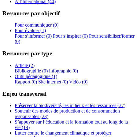
À l’International (40)
Ressources par objectif
Pour communiquer (0)
Pour évaluer (1)
Pour s’informer (0)
Pour s’inspirer (0)
Pour sensibiliser/former
(0)
Ressources par type
Article (2)
Bibliographie (0)
Infographie (0)
Outil pédagogique (1)
Rapport (0)
Site internet (0)
Vidéo (0)
Enjeu transversal
Préserver la biodiversité, les milieux et les ressources (37)
Soutenir des modes de production et de consommation
responsables (23)
S’appuyer sur l’éducation et la formation tout au long de la
vie (19)
Lutter contre le changement climatique et protéger