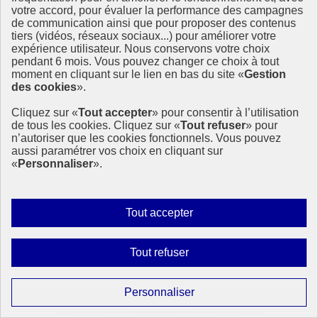
votre accord, pour évaluer la performance des campagnes
de communication ainsi que pour proposer des contenus
tiers (vidéos, réseaux sociaux...) pour améliorer votre
expérience utilisateur. Nous conservons votre choix
pendant 6 mois. Vous pouvez changer ce choix à tout
moment en cliquant sur le lien en bas du site «
Gestion
des cookies
».
Cliquez sur «
Tout accepter
» pour consentir à l’utilisation
de tous les cookies. Cliquez sur «
Tout refuser
» pour
n’autoriser que les cookies fonctionnels. Vous pouvez
aussi paramétrer vos choix en cliquant sur
«
Personnaliser
».
Autoriser
Tout accepter
tous
les
Interdire
Tout refuser
cookies
tous
les
Paramétrer
Personnaliser
cookies
Pédagogie du croisement des savoirs et des pratiques
les