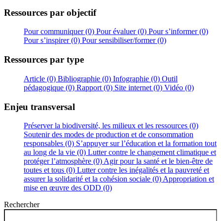
Ressources par objectif
Pour communiquer (0)
Pour évaluer (0)
Pour s’informer (0)
Pour s’inspirer (0)
Pour sensibiliser/former (0)
Ressources par type
Article (0)
Bibliographie (0)
Infographie (0)
Outil
pédagogique (0)
Rapport (0)
Site internet (0)
Vidéo (0)
Enjeu transversal
Préserver la biodiversité, les milieux et les ressources (0)
Soutenir des modes de production et de consommation
responsables (0)
S’appuyer sur l’éducation et la formation tout
au long de la vie (0)
Lutter contre le changement climatique et
protéger l’atmosphère (0)
Agir pour la santé et le bien-être de
toutes et tous (0)
Lutter contre les inégalités et la pauvreté et
assurer la solidarité et la cohésion sociale (0)
Appropriation et
mise en œuvre des ODD (0)
Rechercher