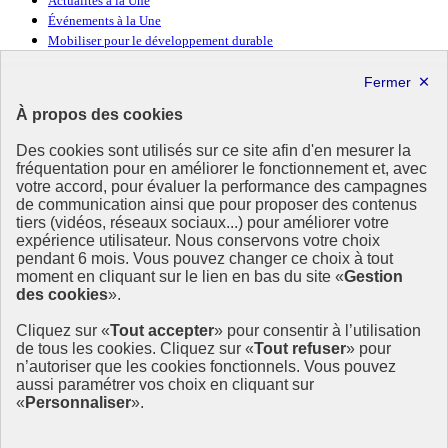
Actualités à la Une
Événements à la Une
Mobiliser pour le développement durable
Forum politique de haut niveau
Lettre d’information ODDyssée vers 2030
À propos des cookies
Ressources
Des cookies sont utilisés sur ce site afin d'en mesurer la
fréquentation pour en améliorer le fonctionnement et, avec
Ressources
votre accord, pour évaluer la performance des campagnes
La Méth’ODD
de communication ainsi que pour proposer des contenus
Gouvernement
tiers (vidéos, réseaux sociaux...) pour améliorer votre
expérience utilisateur. Nous conservons votre choix
Ce site propose l’information de référence concernant l’Agenda
pendant 6 mois. Vous pouvez changer ce choix à tout
2030 et la feuille de route de la France. Il valorise la mobilisation de
moment en cliquant sur le lien en bas du site «
Gestion
tous les acteurs.
des cookies
».
info.gouv.fr
- ouvre une nouvelle fenêtre
Cliquez sur «
Tout accepter
» pour consentir à l’utilisation
service-public.fr
- ouvre une nouvelle fenêtre
de tous les cookies. Cliquez sur «
Tout refuser
» pour
legifrance.gouv.fr
- ouvre une nouvelle fenêtre
n’autoriser que les cookies fonctionnels. Vous pouvez
data.gouv.fr
- ouvre une nouvelle fenêtre
aussi paramétrer vos choix en cliquant sur
«
Personnaliser
».
Plan du site
Accessibilité