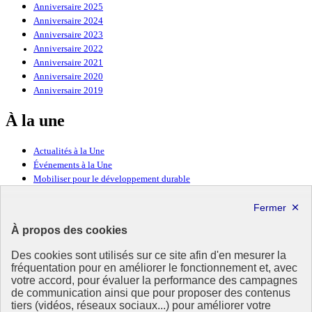
Anniversaire 2025
Anniversaire 2024
Anniversaire 2023
Anniversaire 2022
Anniversaire 2021
Anniversaire 2020
Anniversaire 2019
À la une
Actualités à la Une
Événements à la Une
Mobiliser pour le développement durable
Forum politique de haut niveau
Lettre d’information ODDyssée vers 2030
À propos des cookies
Ressources
Des cookies sont utilisés sur ce site afin d'en mesurer la
fréquentation pour en améliorer le fonctionnement et, avec
Ressources
votre accord, pour évaluer la performance des campagnes
La Méth’ODD
de communication ainsi que pour proposer des contenus
Gouvernement
tiers (vidéos, réseaux sociaux...) pour améliorer votre