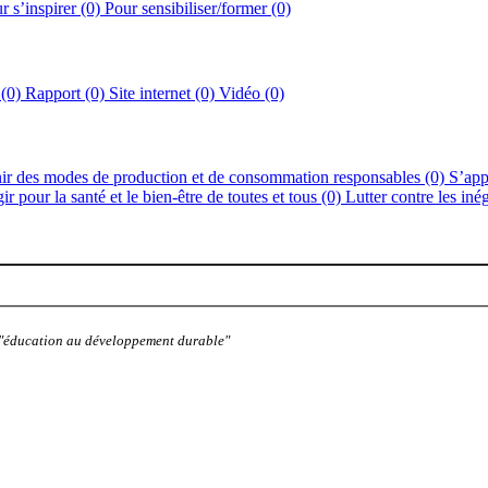
r s’inspirer (0)
Pour sensibiliser/former (0)
 (0)
Rapport (0)
Site internet (0)
Vidéo (0)
ir des modes de production et de consommation responsables (0)
S’app
ir pour la santé et le bien-être de toutes et tous (0)
Lutter contre les inég
: "éducation au développement durable"