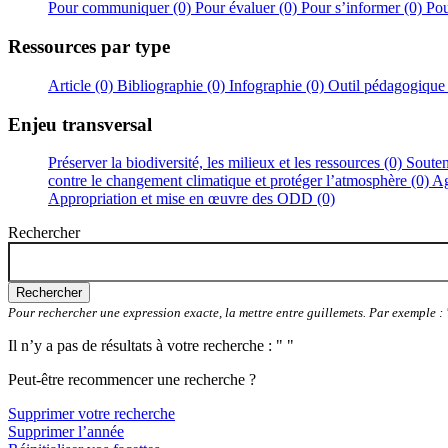
Pour communiquer (0)
Pour évaluer (0)
Pour s’informer (0)
Pou
Ressources par type
Article (0)
Bibliographie (0)
Infographie (0)
Outil pédagogique
Enjeu transversal
Préserver la biodiversité, les milieux et les ressources (0)
Souten
contre le changement climatique et protéger l’atmosphère (0)
Ag
Appropriation et mise en œuvre des ODD (0)
Rechercher
Rechercher
Pour rechercher une expression exacte, la mettre entre guillemets. Par exemple 
Il n’y a pas de résultats à votre recherche : " "
Peut-être recommencer une recherche ?
Supprimer votre recherche
Supprimer l’année