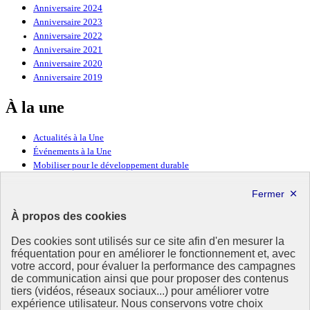
Anniversaire 2024
Anniversaire 2023
Anniversaire 2022
Anniversaire 2021
Anniversaire 2020
Anniversaire 2019
À la une
Actualités à la Une
Événements à la Une
Mobiliser pour le développement durable
Forum politique de haut niveau
Lettre d’information ODDyssée vers 2030
À propos des cookies
Ressources
Des cookies sont utilisés sur ce site afin d'en mesurer la
fréquentation pour en améliorer le fonctionnement et, avec
Ressources
votre accord, pour évaluer la performance des campagnes
La Méth’ODD
de communication ainsi que pour proposer des contenus
Gouvernement
tiers (vidéos, réseaux sociaux...) pour améliorer votre
expérience utilisateur. Nous conservons votre choix