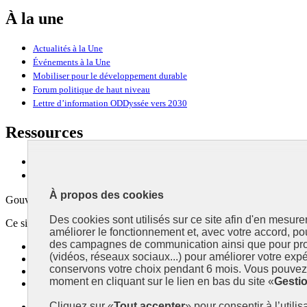
À la une
Actualités à la Une
Événements à la Une
Mobiliser pour le développement durable
Forum politique de haut niveau
Lettre d’information ODDyssée vers 2030
Ressources
Ressources
La Méth’ODD
À propos des cookies
Gouvernement
Des cookies sont utilisés sur ce site afin d'en mesure
Ce site propose l’information de référence concernant l’Agenda 2030 et l
améliorer le fonctionnement et, avec votre accord, p
des campagnes de communication ainsi que pour pro
info.gouv.fr
- ouvre une nouvelle fenêtre
(vidéos, réseaux sociaux...) pour améliorer votre expé
service-public.fr
- ouvre une nouvelle fenêtre
conservons votre choix pendant 6 mois. Vous pouvez 
legifrance.gouv.fr
- ouvre une nouvelle fenêtre
moment en cliquant sur le lien en bas du site «
Gesti
data.gouv.fr
- ouvre une nouvelle fenêtre
Cliquez sur «
Tout accepter
» pour consentir à l’utili
Plan du site