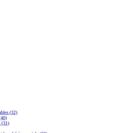
bles (32)
(40)
 (31)