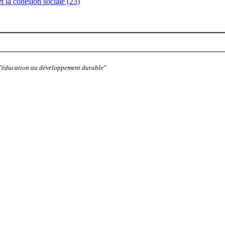
 et la cohésion sociale (23)
: "éducation au développement durable"