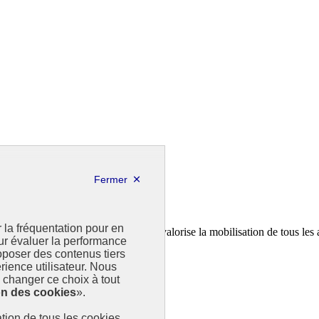
r la fréquentation pour en
a feuille de route de la France. Il valorise la mobilisation de tous les 
our évaluer la performance
poser des contenus tiers
rience utilisateur. Nous
changer ce choix à tout
on des cookies
».
sation de tous les cookies.