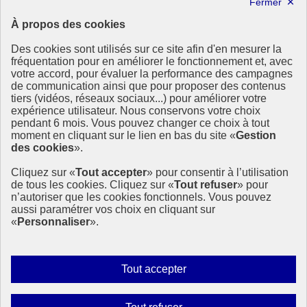
Lettre d’information ODDyssée vers 2030
À propos des cookies
Ressources
Des cookies sont utilisés sur ce site afin d'en mesurer la
Ressources
fréquentation pour en améliorer le fonctionnement et, avec
votre accord, pour évaluer la performance des campagnes
La Méth’ODD
de communication ainsi que pour proposer des contenus
Gouvernement
tiers (vidéos, réseaux sociaux...) pour améliorer votre
expérience utilisateur. Nous conservons votre choix
Ce site propose l’information de référence concernant l’Agenda
pendant 6 mois. Vous pouvez changer ce choix à tout
2030 et la feuille de route de la France. Il valorise la mobilisation de
moment en cliquant sur le lien en bas du site «
Gestion
tous les acteurs.
des cookies
».
info.gouv.fr
- ouvre une nouvelle fenêtre
Cliquez sur «
Tout accepter
» pour consentir à l’utilisation
service-public.fr
- ouvre une nouvelle fenêtre
de tous les cookies. Cliquez sur «
Tout refuser
» pour
legifrance.gouv.fr
- ouvre une nouvelle fenêtre
n’autoriser que les cookies fonctionnels. Vous pouvez
data.gouv.fr
- ouvre une nouvelle fenêtre
aussi paramétrer vos choix en cliquant sur
«
Personnaliser
».
Plan du site
Accessibilité
Mentions légales
Qui sommes-nous ?
Autoriser
Tout accepter
Aide
tous
Contact
les
Gestion des cookies
Interdire