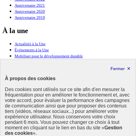
Anniversaire 2021
Anniversaire 2020
Anniversaire 2019
À la une
Actualités à la Une
Événements à la Une
Mobiliser pour le développement durable
Forum politique de haut niveau
Lettre d’information ODDyssée vers 2030
À propos des cookies
Ressources
Des cookies sont utilisés sur ce site afin d'en mesurer la
fréquentation pour en améliorer le fonctionnement et, avec
Ressources
votre accord, pour évaluer la performance des campagnes
La Méth’ODD
de communication ainsi que pour proposer des contenus
Gouvernement
tiers (vidéos, réseaux sociaux...) pour améliorer votre
expérience utilisateur. Nous conservons votre choix
Ce site propose l’information de référence concernant l’Agenda
pendant 6 mois. Vous pouvez changer ce choix à tout
2030 et la feuille de route de la France. Il valorise la mobilisation de
moment en cliquant sur le lien en bas du site «
Gestion
tous les acteurs.
des cookies
».