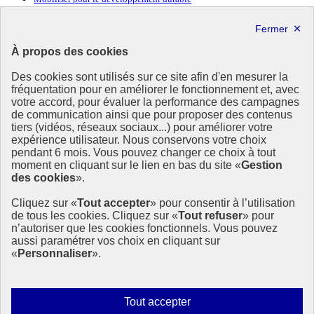
Forum politique de haut niveau
Lettre d’information ODDyssée vers 2030
À propos des cookies
Ressources
Des cookies sont utilisés sur ce site afin d'en mesurer la
Ressources
fréquentation pour en améliorer le fonctionnement et, avec
votre accord, pour évaluer la performance des campagnes
La Méth’ODD
de communication ainsi que pour proposer des contenus
Gouvernement
tiers (vidéos, réseaux sociaux...) pour améliorer votre
expérience utilisateur. Nous conservons votre choix
Ce site propose l’information de référence concernant l’Agenda
pendant 6 mois. Vous pouvez changer ce choix à tout
2030 et la feuille de route de la France. Il valorise la mobilisation de
moment en cliquant sur le lien en bas du site «
Gestion
tous les acteurs.
des cookies
».
info.gouv.fr
- ouvre une nouvelle fenêtre
Cliquez sur «
Tout accepter
» pour consentir à l’utilisation
service-public.fr
- ouvre une nouvelle fenêtre
de tous les cookies. Cliquez sur «
Tout refuser
» pour
legifrance.gouv.fr
- ouvre une nouvelle fenêtre
n’autoriser que les cookies fonctionnels. Vous pouvez
data.gouv.fr
- ouvre une nouvelle fenêtre
aussi paramétrer vos choix en cliquant sur
«
Personnaliser
».
Plan du site
Accessibilité
Mentions légales
Qui sommes-nous ?
Autoriser
Tout accepter
Aide