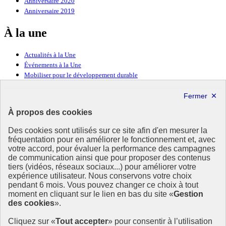
Anniversaire 2020
Anniversaire 2019
À la une
Actualités à la Une
Événements à la Une
Mobiliser pour le développement durable
Forum politique de haut niveau
Lettre d’information ODDyssée vers 2030
À propos des cookies
Ressources
Des cookies sont utilisés sur ce site afin d'en mesurer la
fréquentation pour en améliorer le fonctionnement et, avec
Ressources
votre accord, pour évaluer la performance des campagnes
La Méth’ODD
de communication ainsi que pour proposer des contenus
Gouvernement
tiers (vidéos, réseaux sociaux...) pour améliorer votre
expérience utilisateur. Nous conservons votre choix
Ce site propose l’information de référence concernant l’Agenda
pendant 6 mois. Vous pouvez changer ce choix à tout
2030 et la feuille de route de la France. Il valorise la mobilisation de
moment en cliquant sur le lien en bas du site «
Gestion
tous les acteurs.
des cookies
».
info.gouv.fr
- ouvre une nouvelle fenêtre
Cliquez sur «
Tout accepter
» pour consentir à l’utilisation