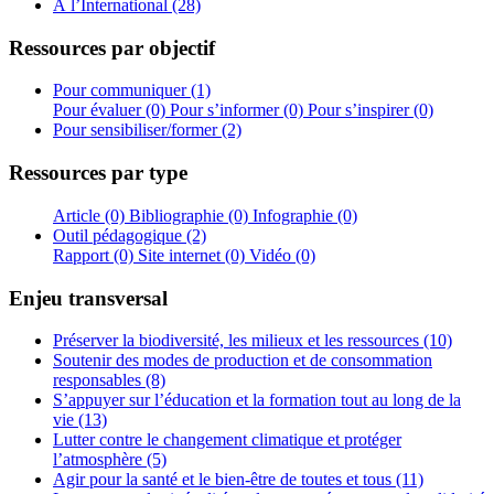
À l’International (28)
Ressources par objectif
Pour communiquer (1)
Pour évaluer (0)
Pour s’informer (0)
Pour s’inspirer (0)
Pour sensibiliser/former (2)
Ressources par type
Article (0)
Bibliographie (0)
Infographie (0)
Outil pédagogique (2)
Rapport (0)
Site internet (0)
Vidéo (0)
Enjeu transversal
Préserver la biodiversité, les milieux et les ressources (10)
Soutenir des modes de production et de consommation
responsables (8)
S’appuyer sur l’éducation et la formation tout au long de la
vie (13)
Lutter contre le changement climatique et protéger
l’atmosphère (5)
Agir pour la santé et le bien-être de toutes et tous (11)