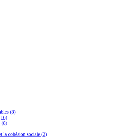
bles (8)
(16)
 (8)
 et la cohésion sociale (2)