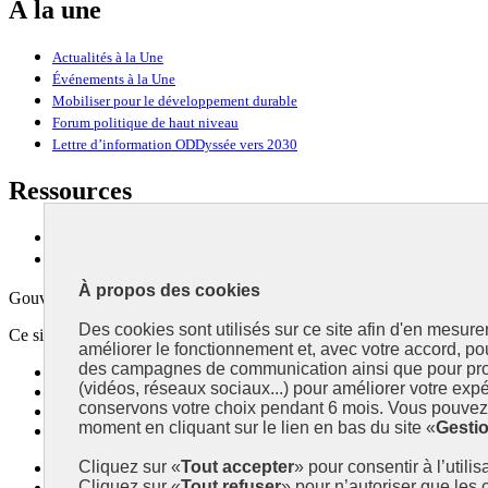
À la une
Actualités à la Une
Événements à la Une
Mobiliser pour le développement durable
Forum politique de haut niveau
Lettre d’information ODDyssée vers 2030
Ressources
Ressources
La Méth’ODD
À propos des cookies
Gouvernement
Des cookies sont utilisés sur ce site afin d'en mesure
Ce site propose l’information de référence concernant l’Agenda 2030 et l
améliorer le fonctionnement et, avec votre accord, p
des campagnes de communication ainsi que pour pro
info.gouv.fr
- ouvre une nouvelle fenêtre
(vidéos, réseaux sociaux...) pour améliorer votre expé
service-public.fr
- ouvre une nouvelle fenêtre
conservons votre choix pendant 6 mois. Vous pouvez 
legifrance.gouv.fr
- ouvre une nouvelle fenêtre
moment en cliquant sur le lien en bas du site «
Gesti
data.gouv.fr
- ouvre une nouvelle fenêtre
Cliquez sur «
Tout accepter
» pour consentir à l’utili
Plan du site
Cliquez sur «
Tout refuser
» pour n’autoriser que les
Accessibilité