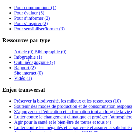
Pour communiquer (1)
Pour évaluer (5)
Pour s’informer (2)
Pour s’inspirer (2)
Pour sensibiliser/former (3)
Ressources par type
Article (0)
Bibliographie (0)
Infographie (1)
Outil pédagogique (7)
Rapport (2)
Site internet (0)
Vidéo (1)
Enjeu transversal
Préserver la biodiversité, les milieux et les ressources (10)
Soutenir des modes de production et de consommation responsa
S’appuyer sur l’éducation et la formation tout au long de la vie 
Lutter contre le changement climatique et protéger l’atmosphère
Agir pour la santé et le bien-être de toutes et tous (4)
Lutter contre les inégalités et la pauvreté et assurer la solidarité