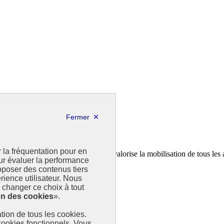
r la fréquentation pour en
a feuille de route de la France. Il valorise la mobilisation de tous les 
our évaluer la performance
poser des contenus tiers
rience utilisateur. Nous
changer ce choix à tout
on des cookies
».
sation de tous les cookies.
 cookies fonctionnels. Vous