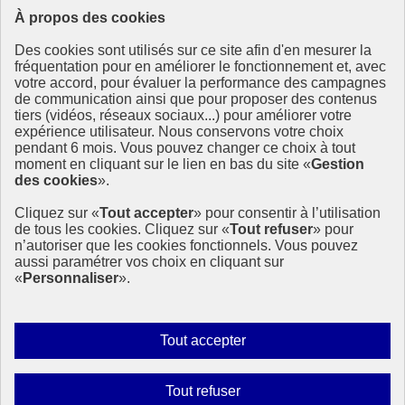
À propos des cookies
Ressources
Des cookies sont utilisés sur ce site afin d'en mesurer la
Ressources
fréquentation pour en améliorer le fonctionnement et, avec
votre accord, pour évaluer la performance des campagnes
La Méth’ODD
de communication ainsi que pour proposer des contenus
Gouvernement
tiers (vidéos, réseaux sociaux...) pour améliorer votre
expérience utilisateur. Nous conservons votre choix
Ce site propose l’information de référence concernant l’Agenda
pendant 6 mois. Vous pouvez changer ce choix à tout
2030 et la feuille de route de la France. Il valorise la mobilisation de
moment en cliquant sur le lien en bas du site «
Gestion
tous les acteurs.
des cookies
».
info.gouv.fr
- ouvre une nouvelle fenêtre
Cliquez sur «
Tout accepter
» pour consentir à l’utilisation
service-public.fr
- ouvre une nouvelle fenêtre
de tous les cookies. Cliquez sur «
Tout refuser
» pour
legifrance.gouv.fr
- ouvre une nouvelle fenêtre
n’autoriser que les cookies fonctionnels. Vous pouvez
data.gouv.fr
- ouvre une nouvelle fenêtre
aussi paramétrer vos choix en cliquant sur
«
Personnaliser
».
Plan du site
Accessibilité
Mentions légales
Qui sommes-nous ?
Autoriser
Tout accepter
Aide
tous
Contact
les
Gestion des cookies
Interdire
Tout refuser
Paramètres d’affichage
cookies