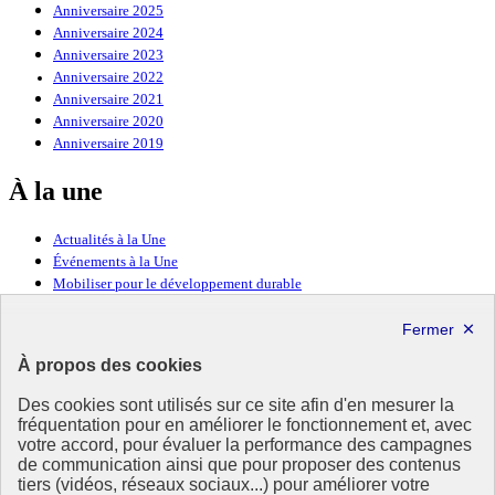
Anniversaire 2025
Anniversaire 2024
Anniversaire 2023
Anniversaire 2022
Anniversaire 2021
Anniversaire 2020
Anniversaire 2019
À la une
Actualités à la Une
Événements à la Une
Mobiliser pour le développement durable
Forum politique de haut niveau
Lettre d’information ODDyssée vers 2030
À propos des cookies
Ressources
Des cookies sont utilisés sur ce site afin d'en mesurer la
fréquentation pour en améliorer le fonctionnement et, avec
Ressources
votre accord, pour évaluer la performance des campagnes
La Méth’ODD
de communication ainsi que pour proposer des contenus
Gouvernement
tiers (vidéos, réseaux sociaux...) pour améliorer votre