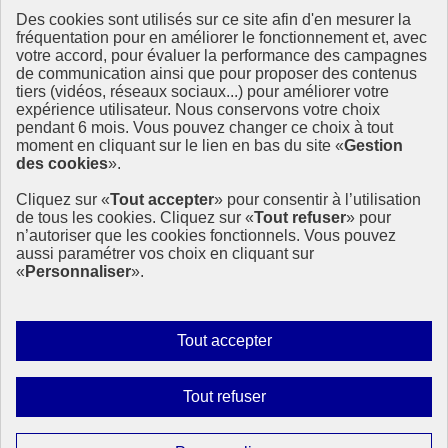
Des cookies sont utilisés sur ce site afin d'en mesurer la
Ressources
fréquentation pour en améliorer le fonctionnement et, avec
votre accord, pour évaluer la performance des campagnes
La Méth’ODD
de communication ainsi que pour proposer des contenus
Gouvernement
tiers (vidéos, réseaux sociaux...) pour améliorer votre
expérience utilisateur. Nous conservons votre choix
Ce site propose l’information de référence concernant l’Agenda
pendant 6 mois. Vous pouvez changer ce choix à tout
2030 et la feuille de route de la France. Il valorise la mobilisation de
moment en cliquant sur le lien en bas du site «
Gestion
tous les acteurs.
des cookies
».
info.gouv.fr
- ouvre une nouvelle fenêtre
Cliquez sur «
Tout accepter
» pour consentir à l’utilisation
service-public.fr
- ouvre une nouvelle fenêtre
de tous les cookies. Cliquez sur «
Tout refuser
» pour
legifrance.gouv.fr
- ouvre une nouvelle fenêtre
n’autoriser que les cookies fonctionnels. Vous pouvez
data.gouv.fr
- ouvre une nouvelle fenêtre
aussi paramétrer vos choix en cliquant sur
«
Personnaliser
».
Plan du site
Accessibilité
Mentions légales
Qui sommes-nous ?
Autoriser
Tout accepter
Aide
tous
Contact
les
Gestion des cookies
Interdire
Tout refuser
Paramètres d’affichage
cookies
tous
les
Sauf mention contraire, tous les contenus de ce site sont sous