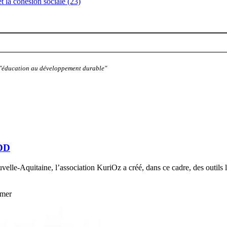
 et la cohésion sociale (23)
: "éducation au développement durable"
ODD
-Aquitaine, l’association KuriOz a créé, dans ce cadre, des outils lud
rmer