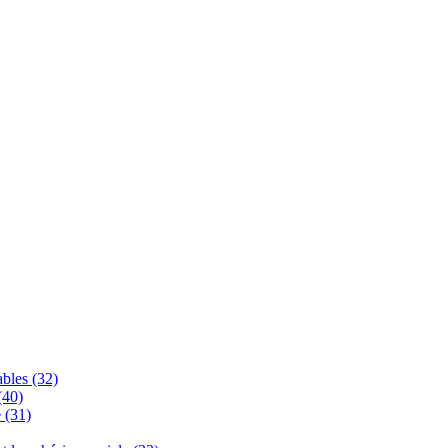
bles (32)
(40)
 (31)