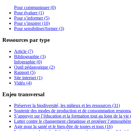
Pour communiquer (0)
Pour évaluer (1)
Pour s’informer (5)
Pour s’inspirer (10)
Pour sensibiliser/former (3)
Ressources par type
Article (7)
Bibliographie (3)
Infographie (0)
Outil pédagogique (2)
Rapport (5)
Site internet (1)
Vidéo (4)
Enjeu transversal
Préserver la biodiversité, les milieux et les ressources (31)
Soutenir des modes de production et de consommation responsa
S’appuyer sur l’éducation et la formation tout au long de la vie 
Lutter contre le changement climatique et protéger l’atmosphère
Agir pour la santé et le bien-être de toutes et tous (16)