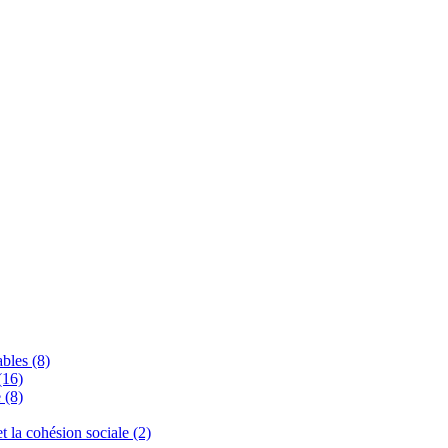
bles (8)
(16)
 (8)
 et la cohésion sociale (2)