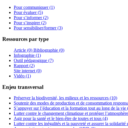
Pour communiquer (1)
Pour évaluer (5)
Pour s’informer (2)
Pour s’inspirer (2)
Pour sensibiliser/former (3)
Ressources par type
Article (0)
Bibliographie (0)
Infographie (1)
Outil pédagogique (7)
Rapport (2)
Site internet (0)
Vidéo (1)
Enjeu transversal
Préserver la biodiversité, les milieux et les ressources (10)
Soutenir des modes de production et de consommation responsa
S’appuyer sur l’éducation et la formation tout au long de la vie 
Lutter contre le changement climatique et protéger l’atmosphère
Agir pour la santé et le bien-être de toutes et tous (4)
Lutter contre les inégalités et la pauvreté et assurer la solidarité