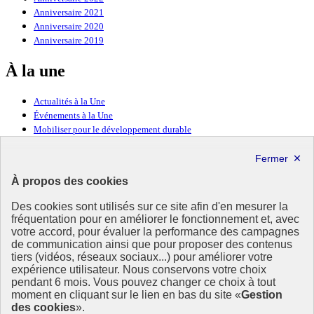
Anniversaire 2021
Anniversaire 2020
Anniversaire 2019
À la une
Actualités à la Une
Événements à la Une
Mobiliser pour le développement durable
Forum politique de haut niveau
Lettre d’information ODDyssée vers 2030
À propos des cookies
Ressources
Des cookies sont utilisés sur ce site afin d'en mesurer la
fréquentation pour en améliorer le fonctionnement et, avec
Ressources
votre accord, pour évaluer la performance des campagnes
La Méth’ODD
de communication ainsi que pour proposer des contenus
Gouvernement
tiers (vidéos, réseaux sociaux...) pour améliorer votre
expérience utilisateur. Nous conservons votre choix
Ce site propose l’information de référence concernant l’Agenda
pendant 6 mois. Vous pouvez changer ce choix à tout
2030 et la feuille de route de la France. Il valorise la mobilisation de
moment en cliquant sur le lien en bas du site «
Gestion
tous les acteurs.
des cookies
».