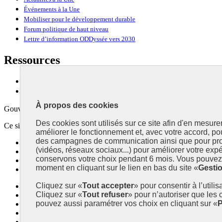
Événements à la Une
Mobiliser pour le développement durable
Forum politique de haut niveau
Lettre d’information ODDyssée vers 2030
Ressources
Ressources
La Méth’ODD
À propos des cookies
Gouvernement
Des cookies sont utilisés sur ce site afin d'en mesure
Ce site propose l’information de référence concernant l’Agenda 2030 et l
améliorer le fonctionnement et, avec votre accord, p
des campagnes de communication ainsi que pour pro
info.gouv.fr
- ouvre une nouvelle fenêtre
(vidéos, réseaux sociaux...) pour améliorer votre expé
service-public.fr
- ouvre une nouvelle fenêtre
conservons votre choix pendant 6 mois. Vous pouvez 
legifrance.gouv.fr
- ouvre une nouvelle fenêtre
moment en cliquant sur le lien en bas du site «
Gesti
data.gouv.fr
- ouvre une nouvelle fenêtre
Cliquez sur «
Tout accepter
» pour consentir à l’utili
Plan du site
Cliquez sur «
Tout refuser
» pour n’autoriser que les
Accessibilité
pouvez aussi paramétrer vos choix en cliquant sur «
P
Mentions légales
Qui sommes-nous ?
Aide