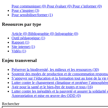
Pour communiquer (0)
Pour évaluer (0)
Pour s’informer (0)
Pour s’inspirer (3)
Pour sensibiliser/former (1)
Ressources par type
Article (0)
Bibliographie (0)
Infographie (0)
Outil pédagogique (1)
Rapport (1)
Site internet (1)
Vidéo (1)
Enjeu transversal
Préserver la biodiversité, les milieux et les ressources (30)
Soutenir des modes de production et de consommation responsa
S’appuyer sur l’éducation et la formation tout au long de la vie 
Lutter contre le changement climatique et protéger l’atmosphère
Agir pour la santé et le bien-être de toutes et tous (16)
Lutter contre les inégalités et la pauvreté et assurer la solidarité
Appropriation et mise en œuvre des ODD (0)
Rechercher