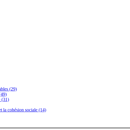
bles (29)
(49)
 (31)
 et la cohésion sociale (14)