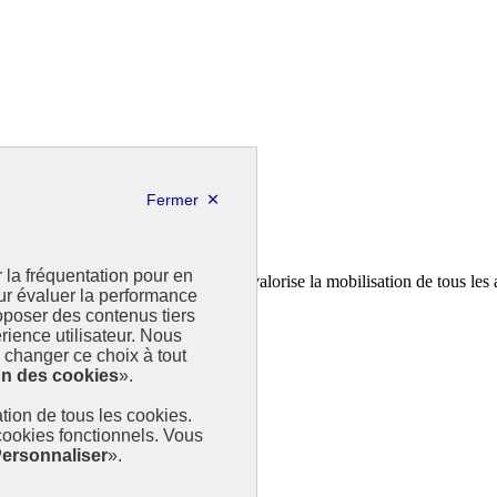
r la fréquentation pour en
a feuille de route de la France. Il valorise la mobilisation de tous les 
our évaluer la performance
poser des contenus tiers
rience utilisateur. Nous
changer ce choix à tout
on des cookies
».
sation de tous les cookies.
 cookies fonctionnels. Vous
ersonnaliser
».