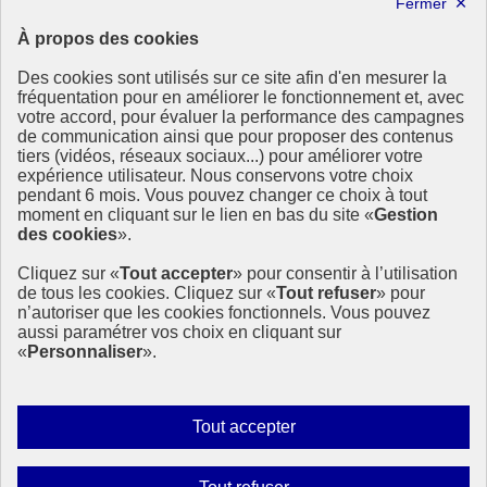
Lettre d’information ODDyssée vers 2030
À propos des cookies
Ressources
Des cookies sont utilisés sur ce site afin d'en mesurer la
Ressources
fréquentation pour en améliorer le fonctionnement et, avec
votre accord, pour évaluer la performance des campagnes
La Méth’ODD
de communication ainsi que pour proposer des contenus
Gouvernement
tiers (vidéos, réseaux sociaux...) pour améliorer votre
expérience utilisateur. Nous conservons votre choix
Ce site propose l’information de référence concernant l’Agenda
pendant 6 mois. Vous pouvez changer ce choix à tout
2030 et la feuille de route de la France. Il valorise la mobilisation de
moment en cliquant sur le lien en bas du site «
Gestion
tous les acteurs.
des cookies
».
info.gouv.fr
- ouvre une nouvelle fenêtre
Cliquez sur «
Tout accepter
» pour consentir à l’utilisation
service-public.fr
- ouvre une nouvelle fenêtre
de tous les cookies. Cliquez sur «
Tout refuser
» pour
legifrance.gouv.fr
- ouvre une nouvelle fenêtre
n’autoriser que les cookies fonctionnels. Vous pouvez
data.gouv.fr
- ouvre une nouvelle fenêtre
aussi paramétrer vos choix en cliquant sur
«
Personnaliser
».
Plan du site
Accessibilité
Mentions légales
Qui sommes-nous ?
Autoriser
Tout accepter
Aide
tous
Contact
les
Gestion des cookies
Interdire