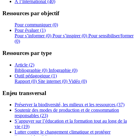
À l’International (40)
Ressources par objectif
Pour communiquer (0)
Pour évaluer (1)
Pour s’informer (0)
Pour s’inspirer (0)
Pour sensibiliser/former
(0)
Ressources par type
Article (2)
Bibliographie (0)
Infographie (0)
Outil pédagogique (1)
Rapport (0)
Site internet (0)
Vidéo (0)
Enjeu transversal
Préserver la biodiversité, les milieux et les ressources (37)
Soutenir des modes de production et de consommation
responsables (23)
S’appuyer sur l’éducation et la formation tout au long de la
vie (19)
Lutter contre le changement climatique et protéger