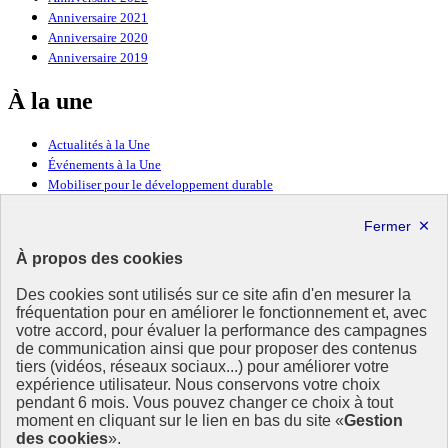
Anniversaire 2021
Anniversaire 2020
Anniversaire 2019
À la une
Actualités à la Une
Événements à la Une
Mobiliser pour le développement durable
Forum politique de haut niveau
Lettre d’information ODDyssée vers 2030
À propos des cookies
Ressources
Des cookies sont utilisés sur ce site afin d'en mesurer la
fréquentation pour en améliorer le fonctionnement et, avec
Ressources
votre accord, pour évaluer la performance des campagnes
La Méth’ODD
de communication ainsi que pour proposer des contenus
Gouvernement
tiers (vidéos, réseaux sociaux...) pour améliorer votre
expérience utilisateur. Nous conservons votre choix
Ce site propose l’information de référence concernant l’Agenda
pendant 6 mois. Vous pouvez changer ce choix à tout
2030 et la feuille de route de la France. Il valorise la mobilisation de
moment en cliquant sur le lien en bas du site «
Gestion
tous les acteurs.
des cookies
».