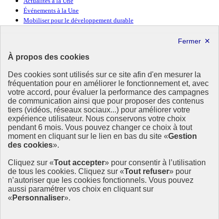
Actualités à la Une
Événements à la Une
Mobiliser pour le développement durable
Forum politique de haut niveau
Lettre d’information ODDyssée vers 2030
À propos des cookies
Ressources
Des cookies sont utilisés sur ce site afin d'en mesurer la
fréquentation pour en améliorer le fonctionnement et, avec
Ressources
votre accord, pour évaluer la performance des campagnes
La Méth’ODD
de communication ainsi que pour proposer des contenus
Gouvernement
tiers (vidéos, réseaux sociaux...) pour améliorer votre
expérience utilisateur. Nous conservons votre choix
Ce site propose l’information de référence concernant l’Agenda
pendant 6 mois. Vous pouvez changer ce choix à tout
2030 et la feuille de route de la France. Il valorise la mobilisation de
moment en cliquant sur le lien en bas du site «
Gestion
tous les acteurs.
des cookies
».
info.gouv.fr
- ouvre une nouvelle fenêtre
Cliquez sur «
Tout accepter
» pour consentir à l’utilisation
service-public.fr
- ouvre une nouvelle fenêtre
de tous les cookies. Cliquez sur «
Tout refuser
» pour
legifrance.gouv.fr
- ouvre une nouvelle fenêtre
n’autoriser que les cookies fonctionnels. Vous pouvez
data.gouv.fr
- ouvre une nouvelle fenêtre
aussi paramétrer vos choix en cliquant sur
«
Personnaliser
».
Plan du site
Accessibilité