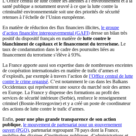
L’Office central de lutte contre les atteintes à l’environnement et à la
santé publique a notamment œuvré à ce que la lutte contre la
criminalité environnementale soit une des priorités de sécurité
retenues à l’échelle de l’Union européenne.
En matière de réduction des flux financiers illicites,
le groupe
d’action financière intergouvermental (GAFI)
dresse un bilan très
positif du dispositif français en matière de
lutte contre le
blanchiment de capitaux et le financement du terrorisme.
Le
taux de condamnation dans le cadre des poursuites liées au
financement du terrorisme s’élève à 93%.
La France apporte aussi son expertise dans de nombreuses enceintes
de coopération internationales en matière de trafic d’armes et
d’explosifs, par exemple à travers l’action de
l’Office central de lutte
contre le crime organisé
. C’est notamment le cas dans les Balkans
Occidentaux qui représentent une source du marché noir des armes
en Europe. La France y dispense des formations au profit des
services de sécurité intérieure (Serbie), renforce le renseignement
criminel (Bosnie-Herzegovine) et y a créé un poste de coordinateur
des actions de lutte contre le trafic d’armes.
Enfin,
pour une plus grande transparence de son action
publique
,
le mouvement de partenariat pour un gouvernement
ouvert (PGO)
, partenariat regroupant 78 pays dont la France,
mobilise des dizaines d’institutions publiques, d’administrations et