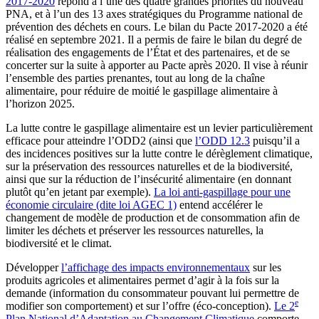
2017-2020
répond à l’une des quatre grandes priorités du nouveau
PNA, et à l’un des 13 axes stratégiques du Programme national de
prévention des déchets en cours. Le bilan du Pacte 2017-2020 a été
réalisé en septembre 2021. Il a permis de faire le bilan du degré de
réalisation des engagements de l’État et des partenaires, et de se
concerter sur la suite à apporter au Pacte après 2020. Il vise à réunir
l’ensemble des parties prenantes, tout au long de la chaîne
alimentaire, pour réduire de moitié le gaspillage alimentaire à
l’horizon 2025.
La lutte contre le gaspillage alimentaire est un levier particulièrement
efficace pour atteindre l’ODD2 (ainsi que
l’ODD 12.3
puisqu’il a
des incidences positives sur la lutte contre le dérèglement climatique,
sur la préservation des ressources naturelles et de la biodiversité,
ainsi que sur la réduction de l’insécurité alimentaire (en donnant
plutôt qu’en jetant par exemple).
La loi anti-gaspillage pour une
économie circulaire (dite loi AGEC 1)
entend accélérer le
changement de modèle de production et de consommation afin de
limiter les déchets et préserver les ressources naturelles, la
biodiversité et le climat.
Développer
l’affichage des impacts environnementaux
sur les
produits agricoles et alimentaires permet d’agir à la fois sur la
demande (information du consommateur pouvant lui permettre de
e
modifier son comportement) et sur l’offre (éco-conception).
Le 2
Plan National d’Adaptation au Changement Climatique
comporte