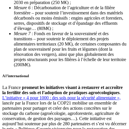
2030 en préparation (250 M€) ;
Mesure 6
: Décarbonation de l’agriculture et de la filière
forestière – pour soutenir l’investissement dans des matériels
décarbonés ou moins émissifs : engins agricoles et forestiers,
serres, dispositifs de stockage et d’épandage des effluents
d’élevage… (80M€) ;
Mesure 7
: Fonds en faveur de la souveraineté et des
transitions – pour soutenir le déploiement des projets
alimentaires territoriaux (20 M€), de certaines composantes du
plan de souveraineté pour les fruits et légumes (dont la
rénovation des vergers), ainsi que plus globalement des
projets structurants pour les filières à l’échelle de leur territoire
(200M€).
A l’international
La France
promeut les initiatives visant à restaurer et accroître
la fertilité des sols et l’adoption de pratiques agroécologiques
.
L’initiative « 4 pour 1000 : des sols pour la sécurité alimentaire »,
lancée par la France lors de la COP21 mobilise un ensemble de
partenaires pour partager et créer des actions concrètes sur le
stockage du carbone (agroécologie, agroforesterie, agriculture de
conservation, de gestion des paysages…). Cette initiative est
aujourd’hui soutenue par plus de 280 partenaires et s’est vu décerner
le prix « Politique d’avenir visionnaire pour la restauration des