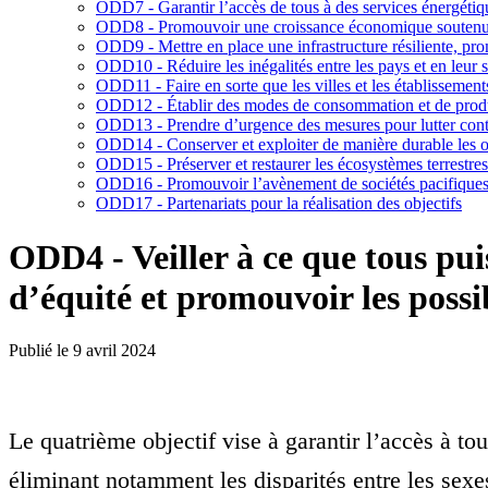
ODD7 - Garantir l’accès de tous à des services énergétiq
ODD8 - Promouvoir une croissance économique soutenue, p
ODD9 - Mettre en place une infrastructure résiliente, pro
ODD10 - Réduire les inégalités entre les pays et en leur 
ODD11 - Faire en sorte que les villes et les établissements
ODD12 - Établir des modes de consommation et de produ
ODD13 - Prendre d’urgence des mesures pour lutter contr
ODD14 - Conserver et exploiter de manière durable les o
ODD15 - Préserver et restaurer les écosystèmes terrestres
ODD16 - Promouvoir l’avènement de sociétés pacifiques 
ODD17 - Partenariats pour la réalisation des objectifs
ODD4 - Veiller à ce que tous pui
d’équité et promouvoir les possib
Publié le
9 avril 2024
Le quatrième objectif vise à garantir l’accès à tou
éliminant notamment les disparités entre les sexe