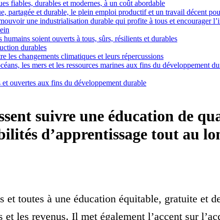
ues fiables, durables et modernes, à un coût abordable
artagée et durable, le plein emploi productif et un travail décent pou
mouvoir une industrialisation durable qui profite à tous et encourager l’
sein
 humains soient ouverts à tous, sûrs, résilients et durables
ction durables
e les changements climatiques et leurs répercussions
céans, les mers et les ressources marines aux fins du développement du
et ouvertes aux fins du développement durable
ssent suivre une éducation de qua
ilités d’apprentissage tout au lon
s et toutes à une éducation équitable, gratuite et de
s et les revenus. Il met également l’accent sur l’