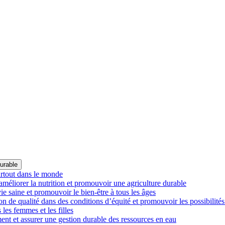
durable
artout dans le monde
améliorer la nutrition et promouvoir une agriculture durable
 saine et promouvoir le bien-être à tous les âges
n de qualité dans des conditions d’équité et promouvoir les possibilités
les femmes et les filles
ment et assurer une gestion durable des ressources en eau