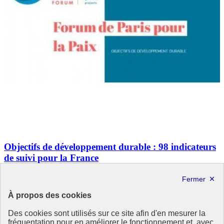
Objectifs de développement durable : 98 indicateurs
de suivi pour la France
Les indicateurs de suivi des 17 Objectifs de développement durable
(ODD) sont désormais disponibles. 98 indicateurs de suivi
composent le tableau de bord de suivi pour évaluer les progrès de la
À propos des cookies
France dans l’atteinte des ODD.
Un exercice de (…)
Des cookies sont utilisés sur ce site afin d'en mesurer la
fréquentation pour en améliorer le fonctionnement et, avec