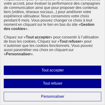
19 septembre 2018 - En France
votre accord, pour évaluer la performance des campagnes
de communication ainsi que pour proposer des contenus
tiers (vidéos, réseaux sociaux...) pour améliorer votre
expérience utilisateur. Nous conservons votre choix
pendant 6 mois. Vous pouvez changer ce choix à tout
moment en cliquant sur le lien en bas du site «
Gestion
des cookies
».
Cliquez sur «
Tout accepter
» pour consentir à l’utilisation
de tous les cookies. Cliquez sur «
Tout refuser
» pour
n’autoriser que les cookies fonctionnels. Vous pouvez
aussi paramétrer vos choix en cliquant sur
«
Personnaliser
».
Autoriser
Tout accepter
tous
les
Interdire
Tout refuser
cookies
tous
les
Paramétrer
Personnaliser
cookies
les