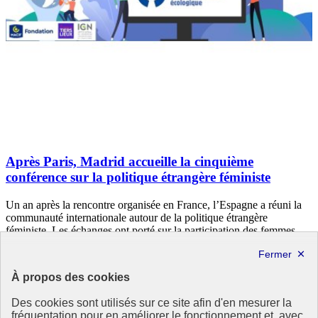
Après Paris, Madrid accueille la cinquième
conférence sur la politique étrangère féministe
Un an après la rencontre organisée en France, l’Espagne a réuni la
communauté internationale autour de la politique étrangère
féministe. Les échanges ont porté sur la participation des femmes
aux processus de décision, le financement de l’égalité et le rôle du
multilatéralisme face aux crises actuelles.
À propos des cookies
24 juin 2026 - En Europe
Des cookies sont utilisés sur ce site afin d'en mesurer la
fréquentation pour en améliorer le fonctionnement et, avec