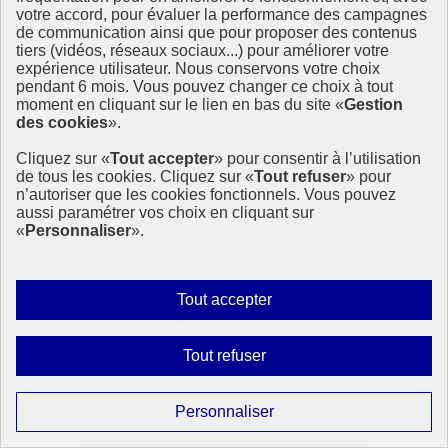
votre accord, pour évaluer la performance des campagnes
de communication ainsi que pour proposer des contenus
tiers (vidéos, réseaux sociaux...) pour améliorer votre
expérience utilisateur. Nous conservons votre choix
pendant 6 mois. Vous pouvez changer ce choix à tout
moment en cliquant sur le lien en bas du site «
Gestion
des cookies
».
Cliquez sur «
Tout accepter
» pour consentir à l’utilisation
de tous les cookies. Cliquez sur «
Tout refuser
» pour
n’autoriser que les cookies fonctionnels. Vous pouvez
aussi paramétrer vos choix en cliquant sur
«
Personnaliser
».
Autoriser
Tout accepter
tous
les
Interdire
Tout refuser
cookies
tous
les
Paramétrer
Personnaliser
cookies
les
Pourquoi les sciences humaines sont indispensables à