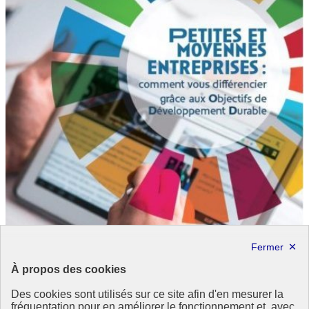
Les solutions pour réduire l’impact de l’industrie de
À propos des cookies
la mode !
Des cookies sont utilisés sur ce site afin d'en mesurer la
Manon Quinti, blogueuse de Happy new green nous rappelle que la
fréquentation pour en améliorer le fonctionnement et, avec