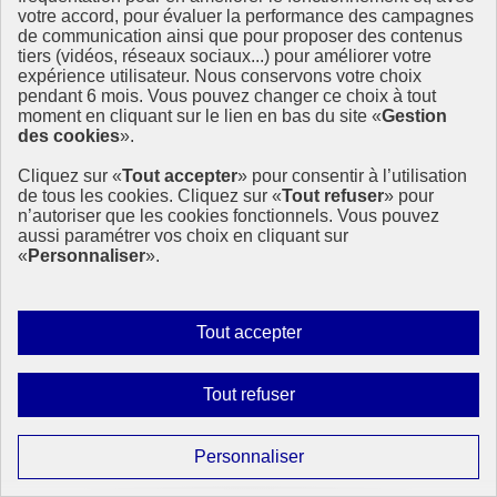
mode, c’est avant tout une industrie avec de multiples étapes. Les
votre accord, pour évaluer la performance des campagnes
Objectifs de développement durable (ODD) peuvent intervenir à de
de communication ainsi que pour proposer des contenus
nombreuses phases de cette chaîne.
tiers (vidéos, réseaux sociaux...) pour améliorer votre
Ainsi, les (…)
expérience utilisateur. Nous conservons votre choix
pendant 6 mois. Vous pouvez changer ce choix à tout
30 septembre 2019 - En France
moment en cliquant sur le lien en bas du site «
Gestion
des cookies
».
Cliquez sur «
Tout accepter
» pour consentir à l’utilisation
de tous les cookies. Cliquez sur «
Tout refuser
» pour
n’autoriser que les cookies fonctionnels. Vous pouvez
aussi paramétrer vos choix en cliquant sur
«
Personnaliser
».
Autoriser
Tout accepter
tous
les
Interdire
Tout refuser
cookies
tous
les
Paramétrer
Personnaliser
cookies
les