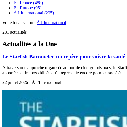
En France (488)
En Europe (95)
À l’International (295)
Votre localisation :
À l’International
231 actualités
Actualités à la Une
Le Starfish Barometer, un repère pour suivre la santé 
À travers une approche organisée autour de cinq grands axes, le Starfis
apportées et les possibilités qu’il représente encore pour les sociétés 
22 juillet 2026 - À l’International