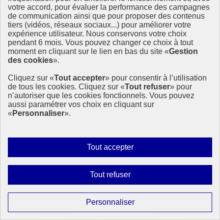
votre accord, pour évaluer la performance des campagnes
de communication ainsi que pour proposer des contenus
tiers (vidéos, réseaux sociaux...) pour améliorer votre
Étincelles, une campagne internationale pour
expérience utilisateur. Nous conservons votre choix
promouvoir le sport au féminin
pendant 6 mois. Vous pouvez changer ce choix à tout
moment en cliquant sur le lien en bas du site «
Gestion
des cookies
».
Cette année, la France est fière d’accueillir les premiers Jeux
Olympiques et Paralympiques (JOP) paritaires de l’histoire. À cette
Cliquez sur «
Tout accepter
» pour consentir à l’utilisation
occasion, ONU Femmes France souhaite mettre en lumière les
de tous les cookies. Cliquez sur «
Tout refuser
» pour
enjeux liés au genre dans le monde du sport afin qu’il soit plus
n’autoriser que les cookies fonctionnels. Vous pouvez
inclusif et égalitaire.
aussi paramétrer vos choix en cliquant sur
27 juin 2024 - En France
«
Personnaliser
».
Autoriser
Tout accepter
tous
les
Interdire
Tout refuser
cookies
tous
les
Paramétrer
Personnaliser
cookies
les