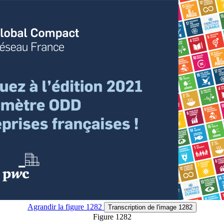
Agrandir
la figure 1282
Transcription
de l'image 1282
Figure 1282