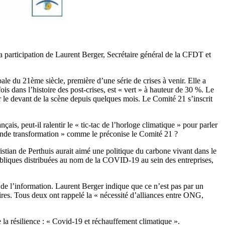
la participation de Laurent Berger, Secrétaire général de la CFDT et
le du 21ème siècle, première d’une série de crises à venir. Elle a
ois dans l’histoire des post-crises, est « vert » à hauteur de 30 %. Le
r le devant de la scène depuis quelques mois. Le Comité 21 s’inscrit
ais, peut-il ralentir le « tic-tac de l’horloge climatique » pour parler
rande transformation » comme le préconise le Comité 21 ?
istian de Perthuis aurait aimé une politique du carbone vivant dans le
 publiques distribuées au nom de la COVID-19 au sein des entreprises,
 de l’information. Laurent Berger indique que ce n’est pas par un
toires. Tous deux ont rappelé la « nécessité d’alliances entre ONG,
 la résilience : « Covid-19 et réchauffement climatique ».