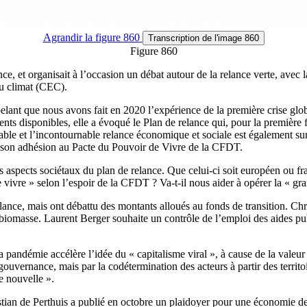
Agrandir
la figure 860
Transcription
de l'image 860
Figure 860
e, et organisait à l’occasion un débat autour de la relance verte, avec 
du climat (CEC).
lant que nous avons fait en 2020 l’expérience de la première crise globa
nts disponibles, elle a évoqué le Plan de relance qui, pour la première f
sable et l’incontournable relance économique et sociale est également su
de son adhésion au Pacte du Pouvoir de Vivre de la CFDT.
s aspects sociétaux du plan de relance. Que celui-ci soit européen ou franç
 vivre » selon l’espoir de la CFDT ? Va-t-il nous aider à opérer la « g
elance, mais ont débattu des montants alloués au fonds de transition. Chr
t la biomasse. Laurent Berger souhaite un contrôle de l’emploi des aides
 pandémie accélère l’idée du « capitalisme viral », à cause de la valeur
a gouvernance, mais par la codétermination des acteurs à partir des terri
ie nouvelle ».
stian de Perthuis a publié en octobre un plaidoyer pour une économie de