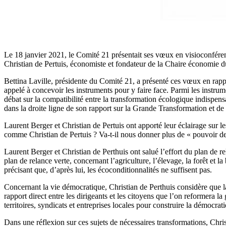
Le 18 janvier 2021, le Comité 21 présentait ses vœux en visioconférenc
Christian de Pertuis, économiste et fondateur de la Chaire économie 
Bettina Laville, présidente du Comité 21, a présenté ces vœux en rappe
appelé à concevoir les instruments pour y faire face. Parmi les instrume
débat sur la compatibilité entre la transformation écologique indispen
dans la droite ligne de son rapport sur la Grande Transformation et 
Laurent Berger et Christian de Pertuis ont apporté leur éclairage sur le
comme Christian de Pertuis ? Va-t-il nous donner plus de « pouvoir de
Laurent Berger et Christian de Perthuis ont salué l’effort du plan de r
plan de relance verte, concernant l’agriculture, l’élevage, la forêt e
précisant que, d’après lui, les écoconditionnalités ne suffisent pas.
Concernant la vie démocratique, Christian de Perthuis considère que la
rapport direct entre les dirigeants et les citoyens que l’on reformera l
territoires, syndicats et entreprises locales pour construire la démocrat
Dans une réflexion sur ces sujets de nécessaires transformations, Chri