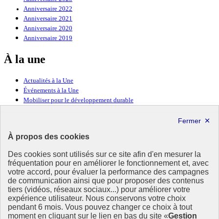
Anniversaire 2022
Anniversaire 2021
Anniversaire 2020
Anniversaire 2019
À la une
Actualités à la Une
Événements à la Une
Mobiliser pour le développement durable
Forum politique de haut niveau
Lettre d’information ODDyssée vers 2030
À propos des cookies
Ressources
Des cookies sont utilisés sur ce site afin d'en mesurer la
fréquentation pour en améliorer le fonctionnement et, avec
Ressources
votre accord, pour évaluer la performance des campagnes
La Méth’ODD
de communication ainsi que pour proposer des contenus
Gouvernement
tiers (vidéos, réseaux sociaux...) pour améliorer votre
expérience utilisateur. Nous conservons votre choix
Ce site propose l’information de référence concernant l’Agenda
pendant 6 mois. Vous pouvez changer ce choix à tout
2030 et la feuille de route de la France. Il valorise la mobilisation de
moment en cliquant sur le lien en bas du site «
Gestion