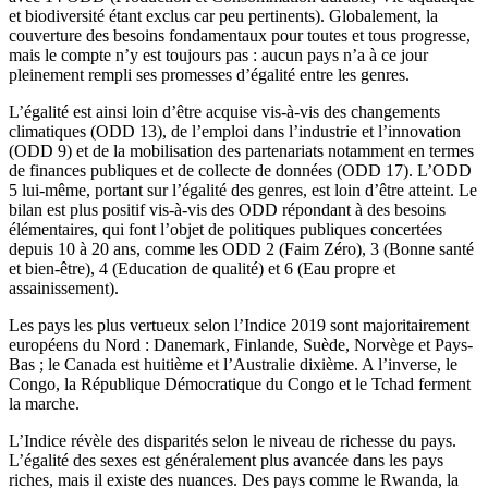
et biodiversité étant exclus car peu pertinents). Globalement, la
couverture des besoins fondamentaux pour toutes et tous progresse,
mais le compte n’y est toujours pas : aucun pays n’a à ce jour
pleinement rempli ses promesses d’égalité entre les genres.
L’égalité est ainsi loin d’être acquise vis-à-vis des changements
climatiques (ODD 13), de l’emploi dans l’industrie et l’innovation
(ODD 9) et de la mobilisation des partenariats notamment en termes
de finances publiques et de collecte de données (ODD 17). L’ODD
5 lui-même, portant sur l’égalité des genres, est loin d’être atteint. Le
bilan est plus positif vis-à-vis des ODD répondant à des besoins
élémentaires, qui font l’objet de politiques publiques concertées
depuis 10 à 20 ans, comme les ODD 2 (Faim Zéro), 3 (Bonne santé
et bien-être), 4 (Education de qualité) et 6 (Eau propre et
assainissement).
Les pays les plus vertueux selon l’Indice 2019 sont majoritairement
européens du Nord : Danemark, Finlande, Suède, Norvège et Pays-
Bas ; le Canada est huitième et l’Australie dixième. A l’inverse, le
Congo, la République Démocratique du Congo et le Tchad ferment
la marche.
L’Indice révèle des disparités selon le niveau de richesse du pays.
L’égalité des sexes est généralement plus avancée dans les pays
riches, mais il existe des nuances. Des pays comme le Rwanda, la