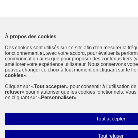
À propos des cookies
Des cookies sont utilisés sur ce site afin d'en mesurer la fré
fonctionnement et, avec votre accord, pour évaluer la perf
communication ainsi que pour proposer des contenus tiers (vi
améliorer votre expérience utilisateur. Nous conservons votr
pouvez changer ce choix à tout moment en cliquant sur le lien
cookies
».
Cliquez sur «
Tout accepter
» pour consentir à l’utilisation d
refuser
» pour n’autoriser que les cookies fonctionnels. Vou
en cliquant sur «
Personnaliser
».
Autor
Tout accepter
tous
les
Interdi
Tout refuser