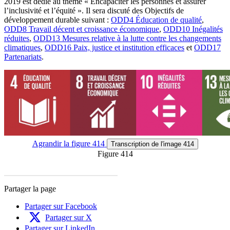
2019 est dédié au thème « Encapaciter les personnes et assurer
l’inclusivité et l’équité ». Il sera discuté des Objectifs de
développement durable suivant :
ODD4 Éducation de qualité
,
ODD8 Travail décent et croissance économique
,
ODD10 Inégalités
réduites
,
ODD13 Mesures relative à la lutte contre les changements
climatiques
,
ODD16 Paix, justice et institution efficaces
et
ODD17
Partenariats
.
Agrandir
la figure 414
Transcription
de l'image 414
Figure 414
Partager la page
Partager sur Facebook
Partager sur X
Partager sur LinkedIn