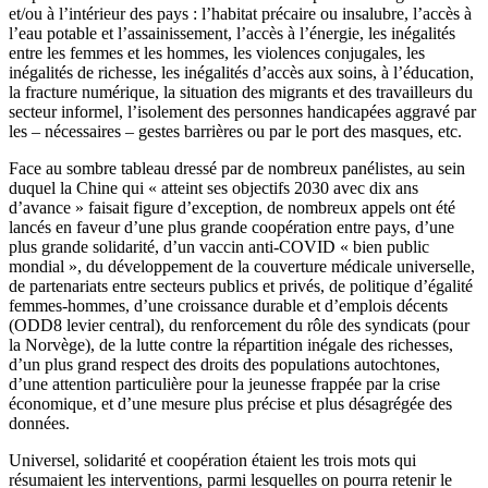
et/ou à l’intérieur des pays : l’habitat précaire ou insalubre, l’accès à
l’eau potable et l’assainissement, l’accès à l’énergie, les inégalités
entre les femmes et les hommes, les violences conjugales, les
inégalités de richesse, les inégalités d’accès aux soins, à l’éducation,
la fracture numérique, la situation des migrants et des travailleurs du
secteur informel, l’isolement des personnes handicapées aggravé par
les – nécessaires – gestes barrières ou par le port des masques, etc.
Face au sombre tableau dressé par de nombreux panélistes, au sein
duquel la Chine qui « atteint ses objectifs 2030 avec dix ans
d’avance » faisait figure d’exception, de nombreux appels ont été
lancés en faveur d’une plus grande coopération entre pays, d’une
plus grande solidarité, d’un vaccin anti-COVID « bien public
mondial », du développement de la couverture médicale universelle,
de partenariats entre secteurs publics et privés, de politique d’égalité
femmes-hommes, d’une croissance durable et d’emplois décents
(ODD8 levier central), du renforcement du rôle des syndicats (pour
la Norvège), de la lutte contre la répartition inégale des richesses,
d’un plus grand respect des droits des populations autochtones,
d’une attention particulière pour la jeunesse frappée par la crise
économique, et d’une mesure plus précise et plus désagrégée des
données.
Universel, solidarité et coopération étaient les trois mots qui
résumaient les interventions, parmi lesquelles on pourra retenir le